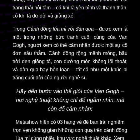
trạng thái nội tâm – có khi là yên bình và thanh thản,
có khi là dữ dội và giằng xé.
Trong
Cánh đồng lúa mì với đàn quạ
– được xem là
một trong những bức tranh cuối cùng của Van
Gogh, người xem có thể cảm nhận được một sự cô
đơn sâu thẳm. Cánh đồng rộng mênh mông, bầu
trời đen giông tố, con đường mòn không lối thoát,
và đàn quạ bay hỗn loạn – tất cả như một khúc bi
tráng cuối đời của người nghệ sĩ.
Hãy đến bước vào thế giới của Van Gogh –
nơi nghệ thuật không chỉ để ngắm nhìn, mà
còn
để cảm nhận!
Metashow hiện có
0
3 hạng vé
để bạn trải nghiệm
trọn vẹn không gian Những con quạ trên cánh đồng
lúa mì cùng nhiều khu vực nghệ thuật khác.
Xem