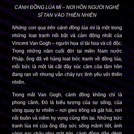
CÁNH ĐỒNG LÚA MÌ – NƠI HỒN NGƯỜI NGHỆ
SĨ TAN VÀO THIÊN NHIÊN
Những con quạ trên cánh đồng lúa mì
là một trong
những loạt tranh nổi bật và cảm động nhất của
Vincent Van Gogh – người họa sĩ tài hoa và cô độc.
Trong những năm cuối đời tại miền Nam nước
Pháp, ông đã vẽ hàng loạt bức tranh về đồng lúa,
mỗi bức là một lát cắt đầy xúc cảm của tâm hồn
đang rạn vỡ nhưng vẫn cháy rực tình yêu với thiên
nhiên.
Trong mắt Van Gogh, cánh đồng không chỉ là
phong cảnh. Đó là biểu tượng của sự sống, của
vòng quay tự nhiên – nơi gieo trồng và gặt hái, nơi
nỗi buồn và niềm hy vọng cùng tồn tại. Những bức
tranh lúa mì của ông đầy sức sống mãnh liệt, ánh
vàng rực cháy như mặt trời, cánh đồng dập dềnh