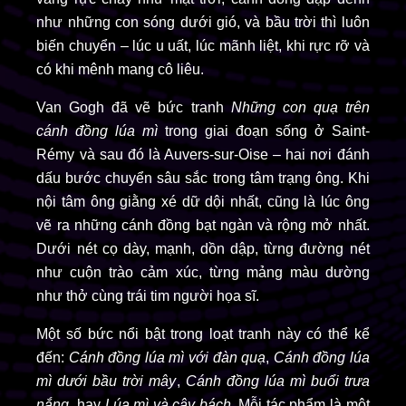
như những con sóng dưới gió, và bầu trời thì luôn
biến chuyển – lúc u uất, lúc mãnh liệt, khi rực rỡ và
có khi mênh mang cô liêu.
Van Gogh đã vẽ bức tranh
Những con quạ trên
cánh đồng lúa mì
trong giai đoạn sống ở Saint-
Rémy và sau đó là Auvers-sur-Oise – hai nơi đánh
dấu bước chuyển sâu sắc trong tâm trạng ông. Khi
nội tâm ông giằng xé dữ dội nhất, cũng là lúc ông
vẽ ra những cánh đồng bạt ngàn và rộng mở nhất.
Dưới nét cọ dày, mạnh, dồn dập, từng đường nét
như cuộn trào cảm xúc, từng mảng màu dường
như thở cùng trái tim người họa sĩ.
Một số bức nổi bật trong loạt tranh này có thể kể
đến:
Cánh đồng lúa mì với đàn quạ
,
Cánh đồng lúa
mì dưới bầu trời mây
,
Cánh đồng lúa mì buổi trưa
nắng
, hay
Lúa mì và cây bách
. Mỗi tác phẩm là một