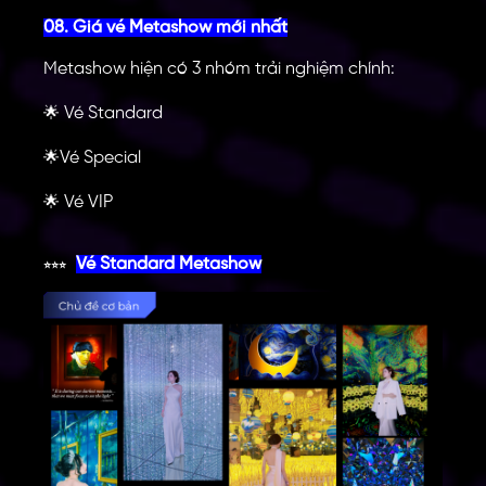
08. Giá vé Metashow mới nhất
Metashow hiện có 3 nhóm trải nghiệm chính:
Vé Standard
🌟
Vé Special
🌟
Vé VIP
🌟
Vé Standard Metashow
⭐⭐⭐