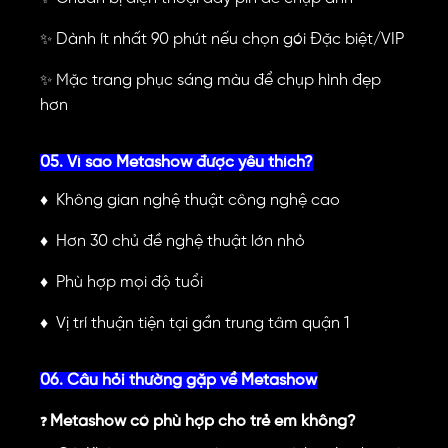
Dành ít nhất 90 phút nếu chọn gói Đặc biệt/VIP
✨
Mặc trang phục sáng màu để chụp hình đẹp
✨
hơn
05. Vì sao Metashow được yêu thích?
♦
Không gian nghệ thuật công nghệ cao
♦
Hơn 30 chủ đề nghệ thuật lớn nhỏ
♦
Phù hợp mọi độ tuổi
♦
Vị trí thuận tiện tại gần trung tâm quận 1
06. Câu hỏi thường gặp về Metashow
Metashow có phù hợp cho trẻ em không?
❓