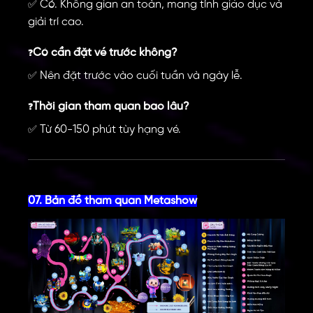
Có. Không gian an toàn, mang tính giáo dục và
✅
giải trí cao.
Có cần đặt vé trước không?
❓
Nên đặt trước vào cuối tuần và ngày lễ.
✅
Thời gian tham quan bao lâu?
❓
Từ 60-150 phút tùy hạng vé.
✅
07. Bản đồ tham quan Metashow