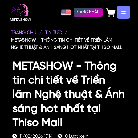
ĐĂNG NHẬP
TRANG CHỦ
TIN TỨC
METASHOW - THÔNG TIN CHI TIẾT VỀ TRIỂN LÃM
NGHỆ THUẬT & ÁNH SÁNG HOT NHẤT TẠI THISO MALL
METASHOW - Thông
tin chi tiết về Triển
lãm Nghệ thuật & Ánh
sáng hot nhất tại
Thiso Mall
11/02/2026 17:14
0 Lượt xem