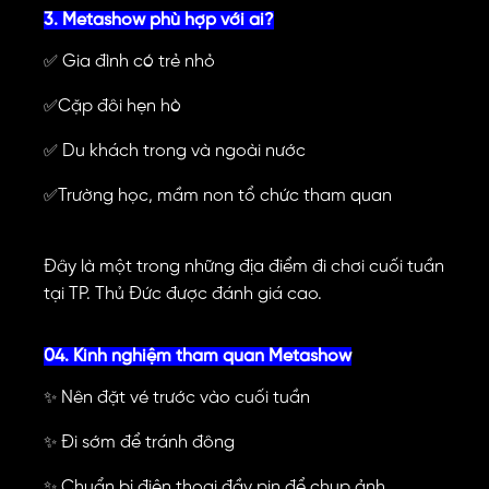
3. Metashow phù hợp với ai?
Gia đình có trẻ nhỏ
✅
Cặp đôi hẹn hò
✅
Du khách trong và ngoài nước
✅
Trường học, mầm non tổ chức tham quan
✅
Đây là một trong những địa điểm đi chơi cuối tuần
tại TP. Thủ Đức được đánh giá cao.
04. Kinh nghiệm tham quan Metashow
Nên đặt vé trước vào cuối tuần
✨
Đi sớm để tránh đông
✨
Chuẩn bị điện thoại đầy pin để chụp ảnh
✨