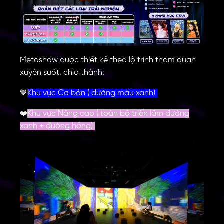
Metashow được thiết kế theo lộ trình tham quan
xuyên suốt, chia thành:
Khu vực Cơ bản ( đường màu xanh)
💙
Khu vực Nâng cao ( toàn bộ triển lãm đường
❤️
xanh + đường hồng)