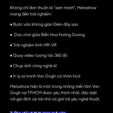
Không chỉ đơn thuần là “xem tranh”, Metashow
mang đến trải nghiệm:
♦
Bước vào không gian Đêm đầy sao
♦
Dạo chơi giữa Biển Hoa Hướng Dương
♦
Trải nghiệm kính MR-VR
♦
Quay video tương tác 360 độ
♦
Chụp ảnh công nghệ AI
♦
In ly sứ tranh Van Gogh cá nhân hoá
Metashow hiện là một trong những triển lãm Van
Gogh tại TP.HCM được yêu thích nhất, đặc biệt
với gia đình có trẻ nhỏ và giới trẻ yêu nghệ thuật.