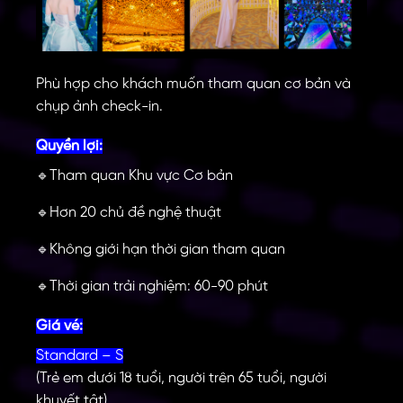
Phù hợp cho khách muốn tham quan cơ bản và
chụp ảnh check-in.
Quyền lợi:
Tham quan Khu vực Cơ bản
🔹
Hơn 20 chủ đề nghệ thuật
🔹
Không giới hạn thời gian tham quan
🔹
Thời gian trải nghiệm: 60-90 phút
🔹
Giá vé:
Standard – S
(Trẻ em dưới 18 tuổi, người trên 65 tuổi, người
khuyết tật)