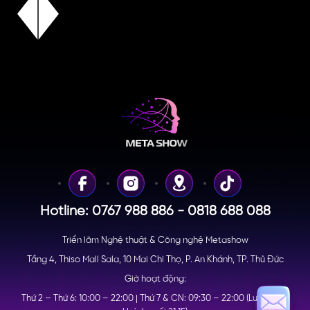
Hotline: 0767 988 886 - 0818 688 088
Triển lãm Nghệ thuật & Công nghệ Metashow
Tầng 4, Thiso Mall Sala, 10 Mai Chí Thọ, P. An Khánh, TP. Thủ Đức
Giờ hoạt động:
Thứ 2 – Thứ 6: 10:00 – 22:00 | Thứ 7 & CN: 09:30 – 22:00 (Lượt nhận