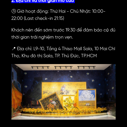
2. Địa chỉ và thời gian mở cửa
🕒 Giờ hoạt động: T
hứ Hai - Chủ Nhật: 10:00-
22:00 (Last check-in 21:15)
Khách nên đến sớm trước 19:30 để đảm bảo có đủ
thời gian trải nghiệm trọn vẹn.
📍 Địa chỉ: L9-10, Tầng 4 Thiso Mall Sala, 10 Mai Chí
Thọ, Khu đô thị Sala, TP. Thủ Đức, TP.HCM