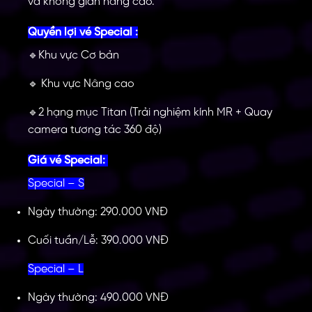
và không gian nâng cao.
Quyền lợi vé Special :
Khu vực Cơ bản
🔹
Khu vực Nâng cao
🔹
2 hạng mục Titan (Trải nghiệm kính MR + Quay
🔹
camera tương tác 360 độ)
Giá vé Special:
Special – S
Ngày thường: 290.000 VNĐ
Cuối tuần/Lễ: 390.000 VNĐ
Special – L
Ngày thường: 490.000 VNĐ